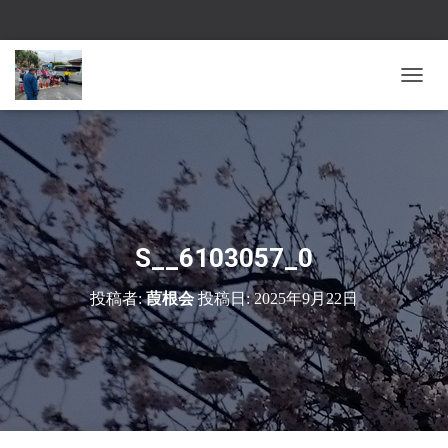
ナ
ビ
ゲ
ー
シ
ョ
ン
を
切
S__6103057_0
り
替
投稿者:
葭根会
投稿日:
2025年9月22日
え