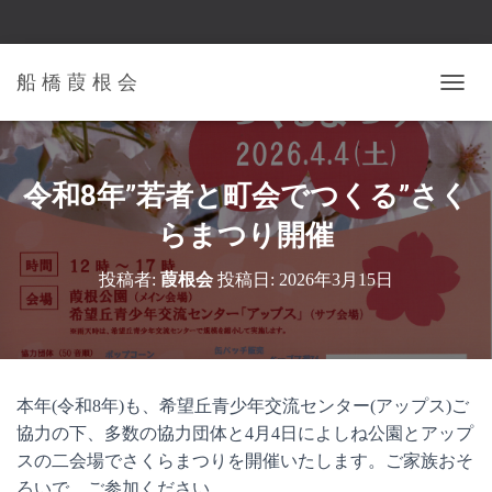
船 橋 葭 根 会
ナ
ビ
ゲ
ー
シ
令和8年”若者と町会でつくる”さく
ョ
ン
らまつり開催
を
切
投稿者:
葭根会
投稿日:
2026年3月15日
り
替
え
本年(令和8年)も、希望丘青少年交流センター(アップス)ご
協力の下、多数の協力団体と4月4日によしね公園とアップ
スの二会場でさくらまつりを開催いたします。ご家族おそ
ろいで、ご参加ください。