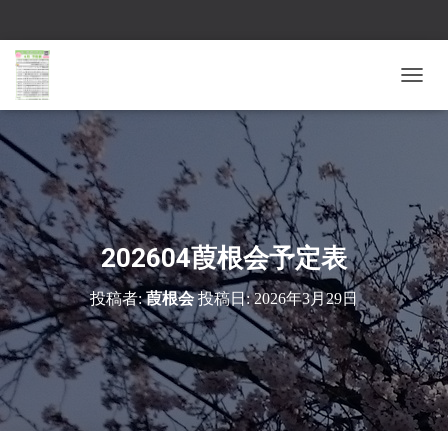
ナ
ビ
ゲ
ー
シ
ョ
ン
を
切
202604葭根会予定表
り
替
投稿者:
葭根会
投稿日:
2026年3月29日
え