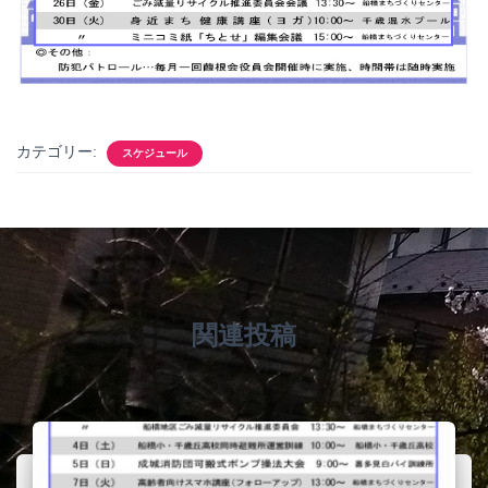
カテゴリー:
スケジュール
関連投稿