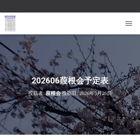
ナ
ビ
ゲ
ー
シ
ョ
ン
を
切
202606葭根会予定表
り
替
投稿者:
葭根会
投稿日:
2026年5月26日
え