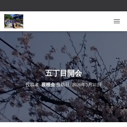
ナ
ビ
ゲ
ー
シ
ョ
ン
を
切
五丁目開会
り
替
投稿者:
葭根会
投稿日:
2026年5月31日
え