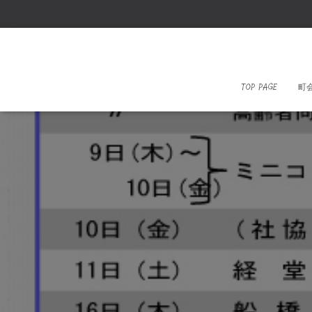
TOP PAGE
町