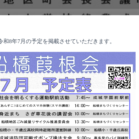
年令和8年7月の予定を掲載させていただきます。