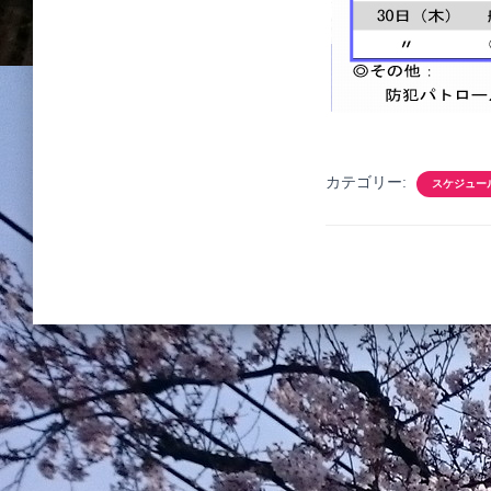
カテゴリー:
スケジュー