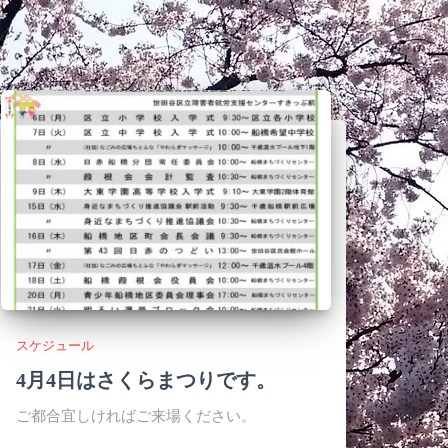
スケジュール
4月4日はさくらまつりです。
ご都合宜しければご来場ください。