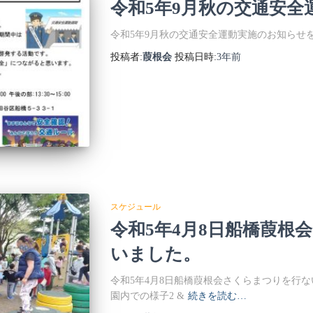
令和5年9月秋の交通安全
令和5年9月秋の交通安全運動実施のお知らせ
投稿者:
葭根会
投稿日時:
3年
前
スケジュール
令和5年4月8日船橋葭根
いました。
令和5年4月8日船橋葭根会さくらまつりを行な
園内での様子2 &
続きを読む…