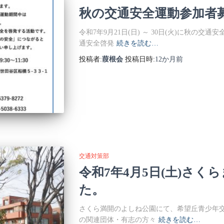
秋の交通安全運動参加者
令和7年9月21日(日) ～ 30日(火)に秋の
通安全啓発
続きを読む…
投稿者:
葭根会
投稿日時:
12か月
前
交通対策部
令和7年4月5日(土)さく
た。
さくら満開のよしね公園にて、希望丘青少年交
の関連団体・有志の方々
続きを読む…