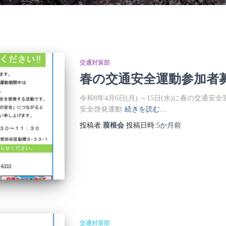
交通対策部
春の交通安全運動参加者
令和8年4月6日(月) ～15日(水)に春の交
安全啓発運動
続きを読む…
投稿者:
葭根会
投稿日時:
5か月
前
交通対策部