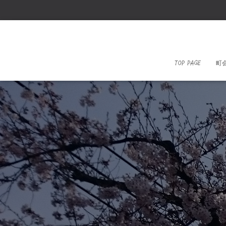
TOP PAGE
町