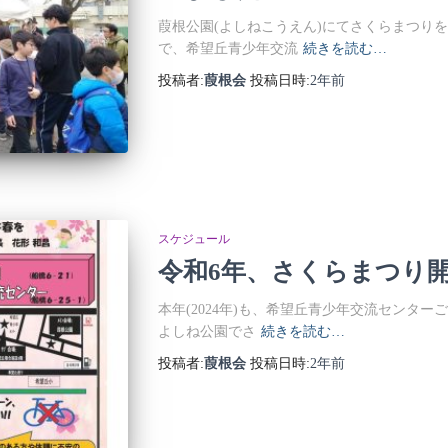
葭根公園(よしねこうえん)にてさくらまつり
で、希望丘青少年交流
続きを読む…
投稿者:
葭根会
投稿日時:
2年
前
スケジュール
令和6年、さくらまつり
本年(2024年)も、希望丘青少年交流センター
よしね公園でさ
続きを読む…
投稿者:
葭根会
投稿日時:
2年
前