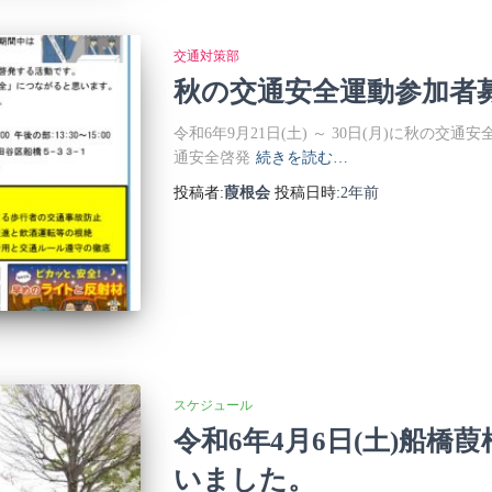
交通対策部
秋の交通安全運動参加者
令和6年9月21日(土) ～ 30日(月)に秋の
通安全啓発
続きを読む…
投稿者:
葭根会
投稿日時:
2年
前
スケジュール
令和6年4月6日(土)船
いました。