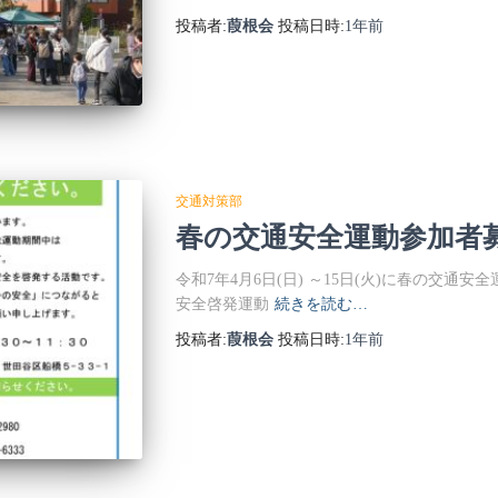
投稿者:
葭根会
投稿日時:
1年
前
交通対策部
春の交通安全運動参加者
令和7年4月6日(日) ～15日(火)に春の交
安全啓発運動
続きを読む…
投稿者:
葭根会
投稿日時:
1年
前