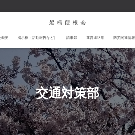
船 橋 葭 根 会
会概要
掲示板（活動報告など）
議事録
運営連絡用
防災関連情報
交通対策部