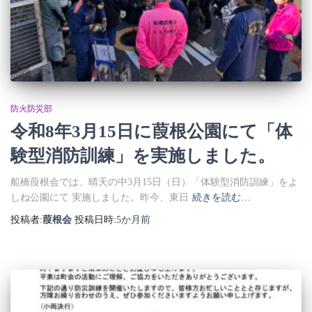
防火防災部
令和8年3月15日に葭根公園にて「体
験型消防訓練」を実施しました。
船橋葭根会では、晴天の中3月15日（日）「体験型消防訓練」をよ
しね公園にて 実施しました。昨今、東日
続きを読む…
投稿者:
葭根会
投稿日時:
5か月
前