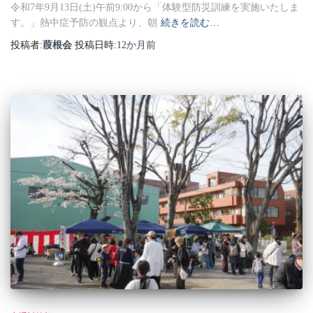
令和7年9月13日(土)午前9:00から「体験型防災訓練を実施いたしま
す。」熱中症予防の観点より、朝
続きを読む…
投稿者:
葭根会
投稿日時:
12か月
前