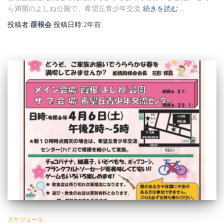
ら満開のよしね公園で、希望丘青少年交流
続きを読む…
投稿者:
葭根会
投稿日時:
2年
前
スケジュール