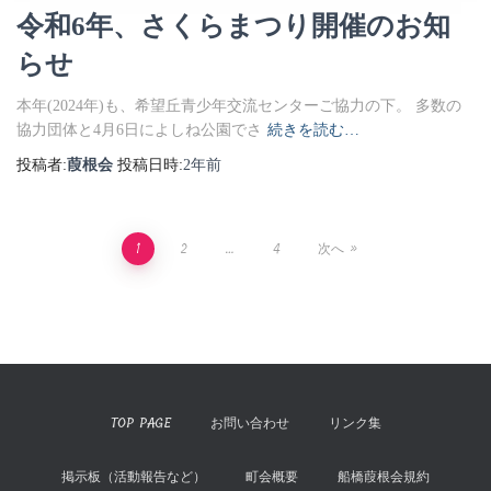
令和6年、さくらまつり開催のお知
らせ
本年(2024年)も、希望丘青少年交流センターご協力の下。 多数の
協力団体と4月6日によしね公園でさ
続きを読む…
投稿者:
葭根会
投稿日時:
2年
前
投
1
2
…
4
次へ
稿
の
ペ
TOP PAGE
お問い合わせ
リンク集
ー
掲示板（活動報告など）
町会概要
船橋葭根会規約