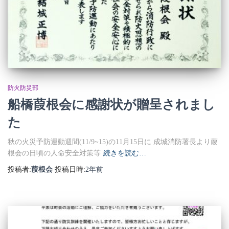
防火防災部
船橋葭根会に感謝状が贈呈されまし
た
秋の火災予防運動週間(11/9~15)の11月15日に 成城消防署長より葭
根会の日頃の人命安全対策等
続きを読む…
投稿者:
葭根会
投稿日時:
2年
前