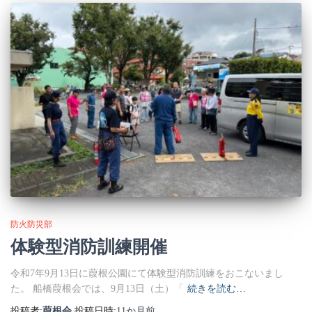
防火防災部
体験型消防訓練開催
令和7年9月13日に葭根公園にて体験型消防訓練をおこないまし
た。 船橋葭根会では、9月13日（土）「
続きを読む…
投稿者:
葭根会
投稿日時:
11か月
前