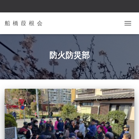
船 橋 葭 根 会
ナ
ビ
ゲ
ー
シ
防火防災部
ョ
ン
を
切
り
替
え