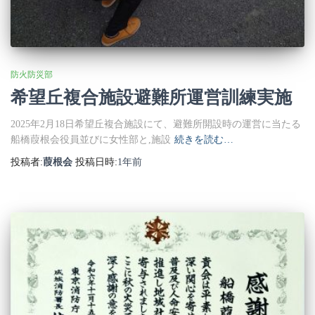
防火防災部
希望丘複合施設避難所運営訓練実施
2025年2月18日希望丘複合施設にて、避難所開設時の運営に当たる
船橋葭根会役員並びに女性部と,施設
続きを読む…
投稿者:
葭根会
投稿日時:
1年
前