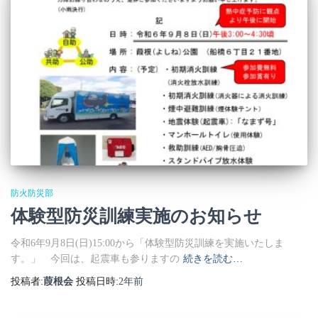
防火防災部
体験型防災訓練実施のお知らせ
令和6年9月8日(日)15:00から「体験型防災訓練を実施いたしま
す。」 今回は、起震車も参りますの
続きを読む…
投稿者:
葭根会
投稿日時:
2年
前