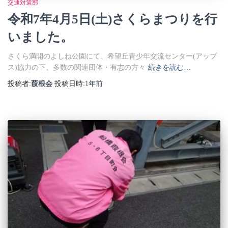
交通対策部
令和7年4月5日(土)さくらまつりを行
いました。
さくら満開のよしね公園にて、希望丘青少年交流センター(アップ
ス)協力の下、多数の関連団体・有志の方々
続きを読む…
投稿者:
葭根会
投稿日時:
1年
前