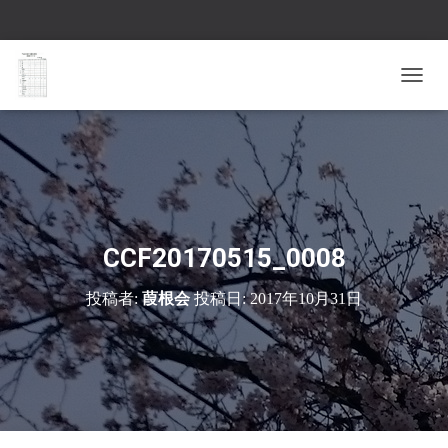
ナ
ビ
ゲ
ー
シ
ョ
ン
を
切
CCF20170515_0008
り
替
投稿者:
葭根会
投稿日:
2017年10月31日
え