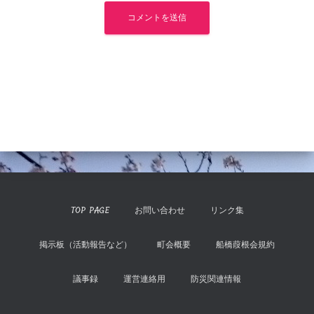
TOP PAGE
お問い合わせ
リンク集
掲示板（活動報告など）
町会概要
船橋葭根会規約
議事録
運営連絡用
防災関連情報