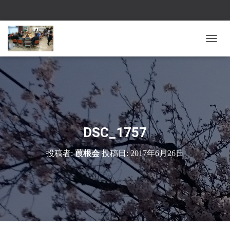
ナ
ビ
ゲ
ー
シ
ョ
ン
を
切
DSC_1757
り
替
投稿者:
葭根会
投稿日:
2017年6月26日
え