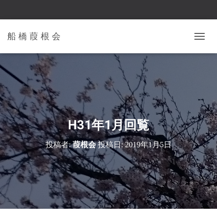
船 橋 葭 根 会
ナ
ビ
ゲ
ー
シ
ョ
ン
を
切
H31年1月回覧
り
替
投稿者:
葭根会
投稿日:
2019年1月5日
え