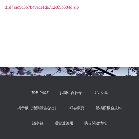
d1d7aad9d5b7b49ade1da712c89b584d.zip
TOP PAGE
お問い合わせ
リンク集
掲示板（活動報告など）
町会概要
船橋葭根会規約
議事録
運営連絡用
防災関連情報