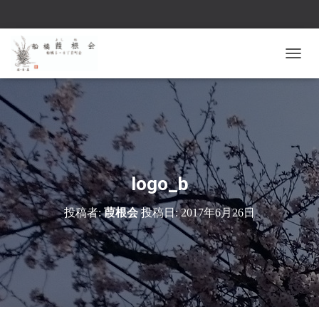
ナ
ビ
ゲ
ー
シ
ョ
ン
を
切
logo_b
り
替
投稿者:
葭根会
投稿日:
2017年6月26日
え