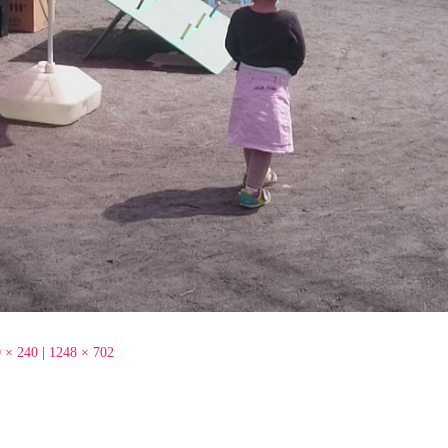
 × 240
|
1248 × 702