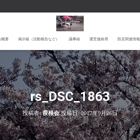
会概要
掲示板（活動報告など）
議事録
運営連絡用
防災関連情報
rs_DSC_1863
投稿者:
葭根会
投稿日:
2017年9月26日