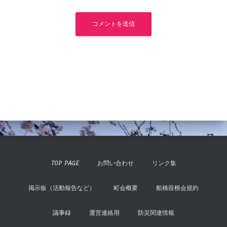
TOP PAGE
お問い合わせ
リンク集
掲示板（活動報告など）
町会概要
船橋葭根会規約
議事録
運営連絡用
防災関連情報