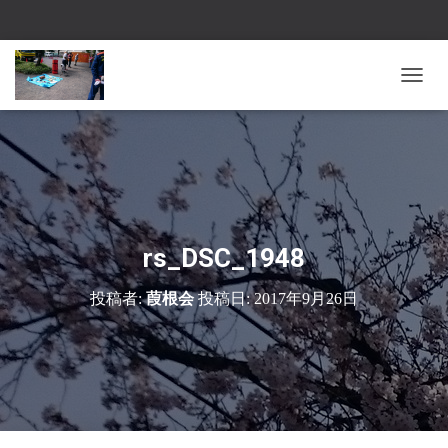
ナ
ビ
ゲ
ー
シ
ョ
ン
を
切
rs_DSC_1948
り
替
投稿者:
葭根会
投稿日:
2017年9月26日
え