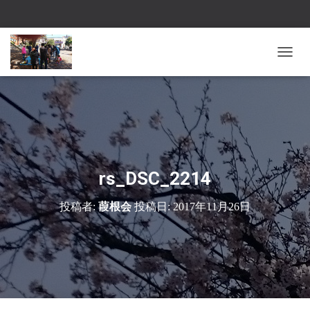
ナ
ビ
ゲ
ー
シ
ョ
ン
を
切
rs_DSC_2214
り
替
投稿者:
葭根会
投稿日:
2017年11月26日
え