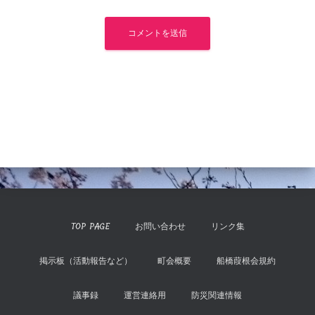
TOP PAGE
お問い合わせ
リンク集
掲示板（活動報告など）
町会概要
船橋葭根会規約
議事録
運営連絡用
防災関連情報