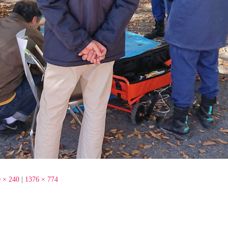
 × 240
|
1376 × 774