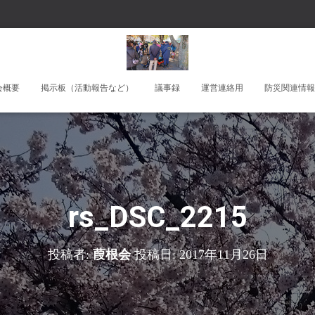
会概要
掲示板（活動報告など）
議事録
運営連絡用
防災関連情報
rs_DSC_2215
投稿者:
葭根会
投稿日:
2017年11月26日