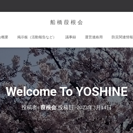
船 橋 葭 根 会
会概要
掲示板（活動報告など）
議事録
運営連絡用
防災関連情報
Welcome To YOSHINE
投稿者:
葭根会
投稿日:
2023年3月14日